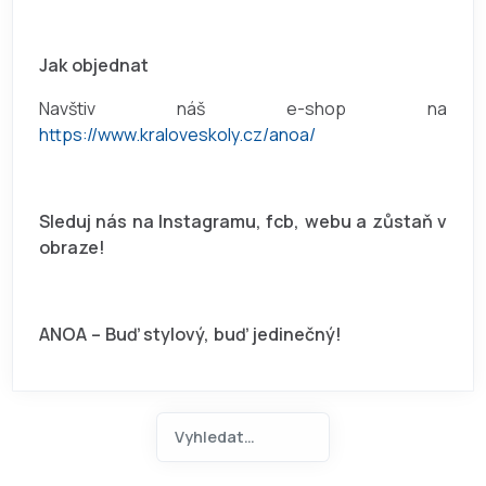
Jak objednat
Navštiv náš e-shop na
https://www.kraloveskoly.cz/anoa/
Sleduj nás na Instagramu, fcb, webu a zůstaň v
obraze!
ANOA – Buď stylový, buď jedinečný!
Hledat na ANOA.CZ
Type 2 or more characters for 