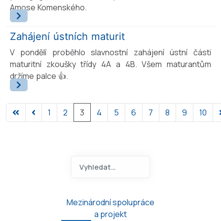
Amose Komenského.
Zahájení ústních maturit
V pondělí proběhlo slavnostní zahájení ústní části
maturitní zkoušky třídy 4A a 4B. Všem maturantům
držíme palce 👍.
1
2
3
4
5
6
7
8
9
10
Hledat na ANOA.CZ
Type 2 or more characters for 
Mezinárodní spolupráce
a projekt