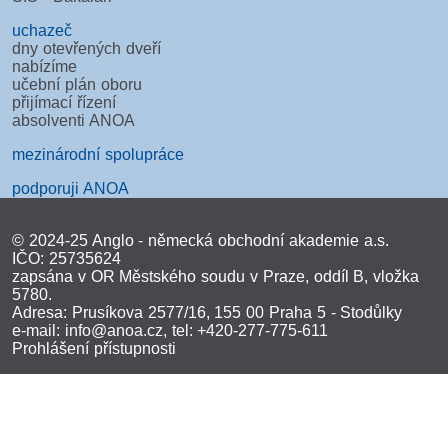
uchazeč
dny otevřených dveří
nabízíme
učební plán oboru
přijímací řízení
absolventi ANOA
mezinárodní spolupráce
podporuji ANOA
© 2024-25 Anglo - německá obchodní akademie a.s.
IČO: 25735624
zapsána v OR Městského soudu v Praze, oddíl B, vložka
5780.
Adresa: Prusíkova 2577/16, 155 00 Praha 5 - Stodůlky
e-mail:
info@anoa.cz
, tel: +420-277-775-611
Prohlášení přístupnosti