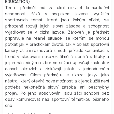
EDUCATION)
Tento předmět má za úkol rozvíjet komunikační
schopnosti žáků v anglickém jazyce. Využitím
sportovních témat, která jsou žákům blízká, se
přirozeně rozvíjí jejich slovní zásoba a schopnost
vyjadřovat se v cizím jazyce. Zároveň je předmět
připravuje na reálné situace, se kterými se mohou
potkat jak v praktickém životě, tak v oblasti sportovní
kariéry. Užitím rozhovorů z médií, příkladů komunikací s
trenéry, sledováním ukázek filmů či seriálů s titulky a
jejich následným rozborem si žáci upevňují znalosti v
daných okruzích a získávají jistotu v jednoduchém
vyjadřování. Cílem předmětu je ukázat jazyk jako
nástroj, který otevírá nové možnosti a k jehož užití není
potřeba nekonečná slovní zásoba, ani bezchybný
projev. Po jeho absolvování jsou žáci schopni bez
obav komunikovat nad sportovní tématikou běžného
dne.