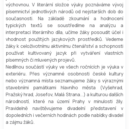
výchovnou. V literární složce výuky poznáváme vývoj
písemnictví jednotlivých národů od nejstarších dob do
současnosti. Na základě zkoumání a hodnocení
typických textů se soustředíme na analýzu a
interpretaci literárního díla, učíme žáky posoudit účel i
vhodnost použitých jazykových prostředků. Vedeme
žáky k celoživotnímu aktivnímu čtenářství a schopnosti
používat kultivovaný jazyk při vytváření vlastních
písemných či mluvených projevů.
Nedílnou součástí výuky ve všech ročnících je výuka v
exteriéru. Přes významné osobnosti české kultury
nebo významná místa seznamujeme žáky s výraznými
stavebními památkami hlavního města (Vyšehrad,
Pražský hrad, Josefov, Malá Strana...) a kulturou dalších
národností, které na území Prahy v minulosti žily.
Pravidelně navštěvujeme divadelní představení v
dopoledních i večerních hodinách podle nabídky divadel
a zájmu žáků.