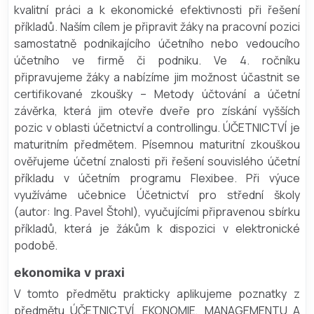
kvalitní práci a k ekonomické efektivnosti při řešení
příkladů. Naším cílem je připravit žáky na pracovní pozici
samostatně podnikajícího účetního nebo vedoucího
účetního ve firmě či podniku. Ve 4. ročníku
připravujeme žáky a nabízíme jim možnost účastnit se
certifikované zkoušky – Metody účtování a účetní
závěrka, která jim otevře dveře pro získání vyšších
pozic v oblasti účetnictví a controllingu. ÚČETNICTVÍ je
maturitním předmětem. Písemnou maturitní zkouškou
ověřujeme účetní znalosti při řešení souvislého účetní
příkladu v účetním programu Flexibee. Při výuce
využíváme učebnice Účetnictví pro střední školy
(autor: Ing. Pavel Štohl), vyučujícími připravenou sbírku
příkladů, která je žákům k dispozici v elektronické
podobě.
ekonomika v praxi
V tomto předmětu prakticky aplikujeme poznatky z
předmětu ÚČETNICTVÍ, EKONOMIE, MANAGEMENTU A