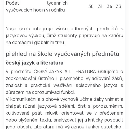
Počet týdenních
30
31
34
33
vyučovacích hodin v ročníku
Naše škola integruje výuku odborných předmětů s
jazykovou výukou, čímž studenty připravuje na kariéru
na domácím i globálním trhu.
přehled na škole vyučovaných předmětů
český jazyk a literatura
V předmětu ČESKÝ JAZYK A LITERATURA usilujeme o
zdokonalování ústního i písemného vyjadřování žáků,
znalost a praktické využívání spisovného jazyka s
důrazem na dorozumívací funkci.
V komunikační a slohové výchově učíme žáky vnímat a
chápat různá jazyková sdělení, číst s porozuměním,
kultivovaně psát, mluvit, orientovat se v přečteném
nebo slyšeném textu, analyzovat jej a kriticky posoudit
jeho obsah. Literatura má výraznou funkci esteticko-