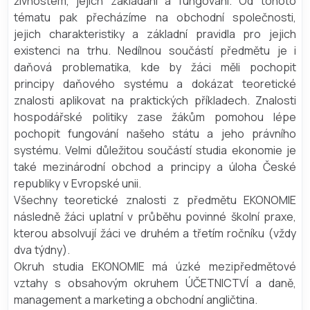
živnostem, jejich zakládání a fungování. Od tohoto
tématu pak přecházíme na obchodní společnosti,
jejich charakteristiky a základní pravidla pro jejich
existenci na trhu. Nedílnou součástí předmětu je i
daňová problematika, kde by žáci měli pochopit
principy daňového systému a dokázat teoretické
znalosti aplikovat na praktických příkladech. Znalosti
hospodářské politiky zase žákům pomohou lépe
pochopit fungování našeho státu a jeho právního
systému. Velmi důležitou součástí studia ekonomie je
také mezinárodní obchod a principy a úloha České
republiky v Evropské unii.
Všechny teoretické znalosti z předmětu EKONOMIE
následně žáci uplatní v průběhu povinné školní praxe,
kterou absolvují žáci ve druhém a třetím ročníku (vždy
dva týdny).
Okruh studia EKONOMIE má úzké mezipředmětové
vztahy s obsahovým okruhem ÚČETNICTVÍ a daně,
management a marketing a obchodní angličtina.