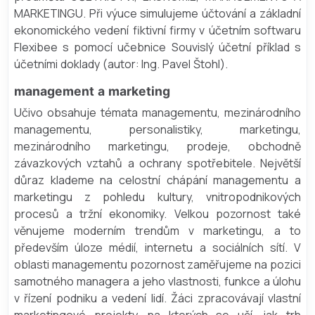
MARKETINGU. Při výuce simulujeme účtování a základní
ekonomického vedení fiktivní firmy v účetním softwaru
Flexibee s pomocí učebnice Souvislý účetní příklad s
účetními doklady (autor: Ing. Pavel Štohl).
management a marketing
Učivo obsahuje témata managementu, mezinárodního
managementu, personalistiky, marketingu,
mezinárodního marketingu, prodeje, obchodně
závazkových vztahů a ochrany spotřebitele. Největší
důraz klademe na celostní chápání managementu a
marketingu z pohledu kultury, vnitropodnikových
procesů a tržní ekonomiky. Velkou pozornost také
věnujeme moderním trendům v marketingu, a to
především úloze médií, internetu a sociálních sítí. V
oblasti managementu pozornost zaměřujeme na pozici
samotného managera a jeho vlastnosti, funkce a úlohu
v řízení podniku a vedení lidí. Žáci zpracovávají vlastní