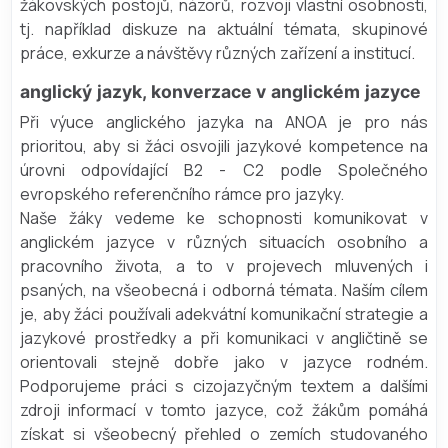
žákovských postojů, názorů, rozvoji vlastní osobnosti,
tj. například diskuze na aktuální témata, skupinové
práce, exkurze a návštěvy různých zařízení a institucí.
anglický jazyk, konverzace v anglickém jazyce
Při výuce anglického jazyka na ANOA je pro nás
prioritou, aby si žáci osvojili jazykové kompetence na
úrovni odpovídající B2 - C2 podle Společného
evropského referenčního rámce pro jazyky.
Naše žáky vedeme ke schopnosti komunikovat v
anglickém jazyce v různých situacích osobního a
pracovního života, a to v projevech mluvených i
psaných, na všeobecná i odborná témata. Naším cílem
je, aby žáci používali adekvátní komunikační strategie a
jazykové prostředky a při komunikaci v angličtině se
orientovali stejně dobře jako v jazyce rodném.
Podporujeme práci s cizojazyčným textem a dalšími
zdroji informací v tomto jazyce, což žákům pomáhá
získat si všeobecný přehled o zemích studovaného