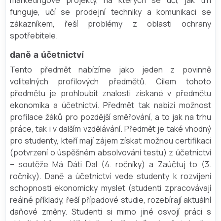
marketingové projekty, na kterých se učí, jak trh
funguje, učí se prodejní techniky a komunikaci se
zákazníkem, řeší problémy z oblasti ochrany
spotřebitele.
daně a účetnictví
Tento předmět nabízíme jako jeden z povinně
volitelných profilových předmětů. Cílem tohoto
předmětu je prohloubit znalosti získané v předmětu
ekonomika a účetnictví. Předmět tak nabízí možnost
profilace žáků pro pozdější směřování, a to jak na trhu
práce, tak i v dalším vzdělávání. Předmět je také vhodný
pro studenty, kteří mají zájem získat možnou certifikaci
(potvrzení o úspěšném absolvování testu) z účetnictví
– soutěže Má Dáti Dal (4. ročníky) a Zaúčtuj to (3.
ročníky). Daně a účetnictví vede studenty k rozvíjení
schopnosti ekonomicky myslet (studenti zpracovávají
reálné příklady, řeší případové studie, rozebírají aktuální
daňové změny. Studenti si mimo jiné osvojí práci s