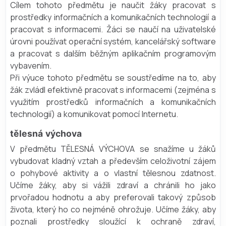
Cílem tohoto předmětu je naučit žáky pracovat s
prostředky informačních a komunikačních technologií a
pracovat s informacemi. Žáci se naučí na uživatelské
úrovni používat operační systém, kancelářský software
a pracovat s dalším běžným aplikačním programovým
vybavením.
Při výuce tohoto předmětu se soustředíme na to, aby
žák zvládl efektivně pracovat s informacemi (zejména s
využitím prostředků informačních a komunikačních
technologií) a komunikovat pomocí Internetu.
tělesná výchova
V předmětu TĚLESNÁ VÝCHOVA se snažíme u žáků
vybudovat kladný vztah a především celoživotní zájem
o pohybové aktivity a o vlastní tělesnou zdatnost.
Učíme žáky, aby si vážili zdraví a chránili ho jako
prvořadou hodnotu a aby preferovali takový způsob
života, který ho co nejméně ohrožuje. Učíme žáky, aby
poznali prostředky sloužící k ochraně zdraví,