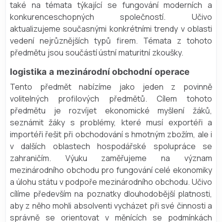
také na témata týkající se fungování moderních a
konkurenceschopných společností. Učivo
aktualizujeme současnými konkrétními trendy v oblasti
vedení nejrůznějších typů firem. Témata z tohoto
předmětu jsou součástí ústní maturitní zkoušky.
logistika a mezinárodní obchodní operace
Tento předmět nabízíme jako jeden z povinně
volitelných profilových předmětů. Cílem tohoto
předmětu je rozvíjet ekonomické myšlení žáků,
seznámit žáky s problémy, které musí exportéři a
importéři řešit při obchodování s hmotným zbožím, ale i
v dalších oblastech hospodářské spolupráce se
zahraničím. Výuku zaměřujeme na význam
mezinárodního obchodu pro fungování celé ekonomiky
a úlohu státu v podpoře mezinárodního obchodu. Učivo
cílíme především na poznatky dlouhodobější platnosti,
aby z něho mohli absolventi vycházet při své činnosti a
správně se orientovat v měnících se podmínkách