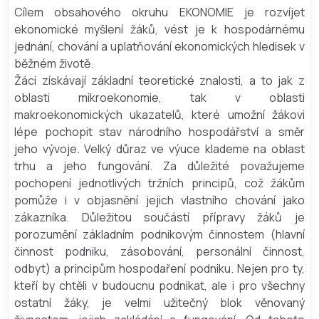
Cílem obsahového okruhu EKONOMIE je rozvíjet
ekonomické myšlení žáků, vést je k hospodárnému
jednání, chování a uplatňování ekonomických hledisek v
běžném životě.
Žáci získávají základní teoretické znalosti, a to jak z
oblasti mikroekonomie, tak v oblasti
makroekonomických ukazatelů, které umožní žákovi
lépe pochopit stav národního hospodářství a směr
jeho vývoje. Velký důraz ve výuce klademe na oblast
trhu a jeho fungování. Za důležité považujeme
pochopení jednotlivých tržních principů, což žákům
pomůže i v objasnění jejich vlastního chování jako
zákazníka. Důležitou součástí přípravy žáků je
porozumění základním podnikovým činnostem (hlavní
činnost podniku, zásobování, personální činnost,
odbyt) a principům hospodaření podniku. Nejen pro ty,
kteří by chtěli v budoucnu podnikat, ale i pro všechny
ostatní žáky, je velmi užitečný blok věnovaný