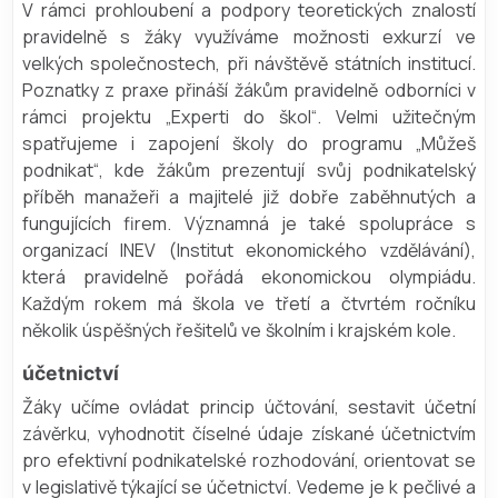
V rámci prohloubení a podpory teoretických znalostí
pravidelně s žáky využíváme možnosti exkurzí ve
velkých společnostech, při návštěvě státních institucí.
Poznatky z praxe přináší žákům pravidelně odborníci v
rámci projektu „Experti do škol“. Velmi užitečným
spatřujeme i zapojení školy do programu „Můžeš
podnikat“, kde žákům prezentují svůj podnikatelský
příběh manažeři a majitelé již dobře zaběhnutých a
fungujících firem. Významná je také spolupráce s
organizací INEV (Institut ekonomického vzdělávání),
která pravidelně pořádá ekonomickou olympiádu.
Každým rokem má škola ve třetí a čtvrtém ročníku
několik úspěšných řešitelů ve školním i krajském kole.
účetnictví
Žáky učíme ovládat princip účtování, sestavit účetní
závěrku, vyhodnotit číselné údaje získané účetnictvím
pro efektivní podnikatelské rozhodování, orientovat se
v legislativě týkající se účetnictví. Vedeme je k pečlivé a