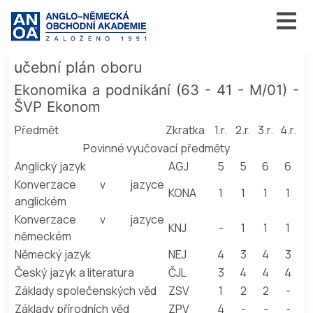
učební plán oboru
Ekonomika a podnikání (63 - 41 - M/01) -
ŠVP Ekonom
Předmět
Zkratka
1.r.
2.r.
3.r.
4.r.
Povinné vyučovací předměty
Anglický jazyk
AGJ
5
5
6
6
Konverzace v jazyce
KONA
1
1
1
1
anglickém
Konverzace v jazyce
KNJ
-
1
1
1
německém
Německý jazyk
NEJ
4
3
4
3
Český jazyk a literatura
ČJL
3
4
4
4
Základy společenských věd
ZSV
1
2
2
-
Základy přírodních věd
ZPV
4
-
-
-