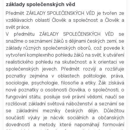
základy společenských věd
Předmět ZÁKLADY SPOLEČENSKÝCH VĚD je tvořen ze
vzdělávacích oblastí Člověk a společnost a Člověk a
svět práce.
V předmětu ZÁKLADY SPOLEČENSKÝCH VĚD se
snažíme o seznámení žáků s dějinami českých zemí, se
základy různých společenských oborů, což povede k
vytvoření komplexního pohledu žáků na svět, k utváření
realistického pohledu na skutečnost a k orientaci ve
společenských jevech. Předmět rozvíjí a rozšiřuje
poznatky zejména v oblastech politologie, práva,
sociologie, psychologie, filosofie a etiky. Žák získává
nové poznatky o osobnosti člověka, o společnosti, o
fungování státu, posiluje své právní vědomí, naučí se
rozlišovat základní světová náboženství a seznámí se
se základními mezníky českých dějin. Důležitou
součástí výuky je nácvik sociálních a občanských
dovedností a metody, které napomáhají formování