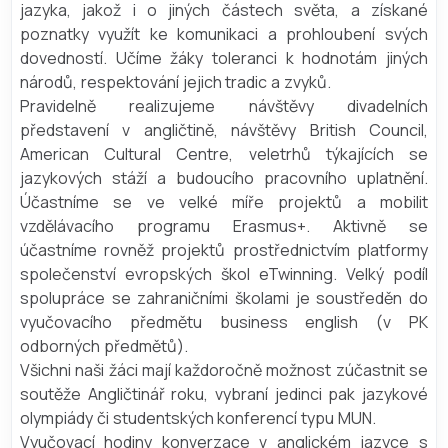
jazyka, jakož i o jiných částech světa, a získané
poznatky využít ke komunikaci a prohloubení svých
dovedností. Učíme žáky toleranci k hodnotám jiných
národů, respektování jejich tradic a zvyků.
Pravidelně realizujeme návštěvy divadelních
představení v angličtině, návštěvy British Council,
American Cultural Centre, veletrhů týkajících se
jazykových stáží a budoucího pracovního uplatnění.
Účastníme se ve velké míře projektů a mobilit
vzdělávacího programu Erasmus+. Aktivně se
účastníme rovněž projektů prostřednictvím platformy
společenství evropských škol eTwinning. Velký podíl
spolupráce se zahraničními školami je soustředěn do
vyučovacího předmětu business english (v PK
odborných předmětů).
Všichni naši žáci mají každoročně možnost zúčastnit se
soutěže Angličtinář roku, vybraní jedinci pak jazykové
olympiády či studentských konferencí typu MUN.
Vyučovací hodiny konverzace v anglickém jazyce s