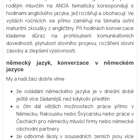
rodilým mluvčím na ANOA tematicky korespondují s
hodinami anglického jazyka, jež rozšiřují a obohacují. Ve
vyšších ročnících se přímo zaměřují na témata ústní
maturitní zkoušky z angličtiny. Při hodinách konverzace
klademe důraz na prohloubení komunikativních
dovedností, plynulost slovního projevu, rozšíření slovní
zásoby a zlepšení výslovnosti.
německý jazyk, konverzace v německém
jazyce
My a naši žáci dobře víme:
že ovládání německého jazyka je v dnešní době
ještě více žádanější, než kdykoliv předtím
o čím dál větších možnostech práce přímo v
Německu, Rakousku nebo Švýcarsku nebo práce v
Čechách pro německy mluvící firmy nebo německé
obchodní partnery
že odborné školy v sousedních zemích jsou více