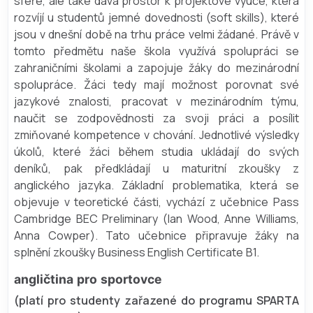
sféře, ale také dává prostor k projektové výuce, která
rozvíjí u studentů jemné dovednosti (soft skills), které
jsou v dnešní době na trhu práce velmi žádané. Právě v
tomto předmětu naše škola využívá spolupráci se
zahraničními školami a zapojuje žáky do mezinárodní
spolupráce. Žáci tedy mají možnost porovnat své
jazykové znalosti, pracovat v mezinárodním týmu,
naučit se zodpovědnosti za svoji práci a posílit
zmiňované kompetence v chování. Jednotlivé výsledky
úkolů, které žáci během studia ukládají do svých
deníků, pak předkládají u maturitní zkoušky z
anglického jazyka. Základní problematika, která se
objevuje v teoretické části, vychází z učebnice Pass
Cambridge BEC Preliminary (Ian Wood, Anne Williams,
Anna Cowper). Tato učebnice připravuje žáky na
splnění zkoušky Business English Certificate B1.
angličtina pro sportovce
(platí pro studenty zařazené do programu SPARTA