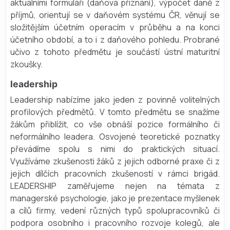
aktuálními formuláři (daňová přiznání), výpočet daně z
příjmů, orientují se v daňovém systému ČR, věnují se
složitějším účetním operacím v průběhu a na konci
účetního období, a to i z daňového pohledu. Probrané
učivo z tohoto předmětu je součástí ústní maturitní
zkoušky.
leadership
Leadership nabízíme jako jeden z povinně volitelných
profilových předmětů. V tomto předmětu se snažíme
žákům přiblížit, co vše obnáší pozice formálního či
neformálního leadera. Osvojené teoretické poznatky
převádíme spolu s nimi do praktických situací.
Využíváme zkušenosti žáků z jejich odborné praxe či z
jejich dílčích pracovních zkušeností v rámci brigád.
LEADERSHIP zaměřujeme nejen na témata z
managerské psychologie, jako je prezentace myšlenek
a cílů firmy, vedení různých typů spolupracovníků či
podpora osobního i pracovního rozvoje kolegů, ale