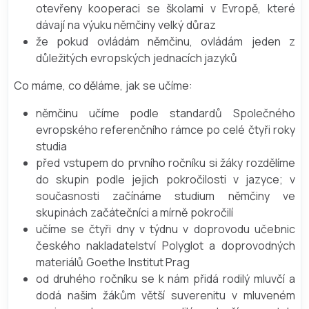
otevřeny kooperaci se školami v Evropě, které
dávají na výuku němčiny velký důraz
že pokud ovládám němčinu, ovládám jeden z
důležitých evropských jednacích jazyků
Co máme, co děláme, jak se učíme:
němčinu učíme podle standardů Společného
evropského referenčního rámce po celé čtyři roky
studia
před vstupem do prvního ročníku si žáky rozdělíme
do skupin podle jejich pokročilosti v jazyce; v
současnosti začínáme studium němčiny ve
skupinách začátečníci a mírně pokročilí
učíme se čtyři dny v týdnu v doprovodu učebnic
českého nakladatelství Polyglot a doprovodných
materiálů Goethe Institut Prag
od druhého ročníku se k nám přidá rodilý mluvčí a
dodá našim žákům větší suverenitu v mluveném