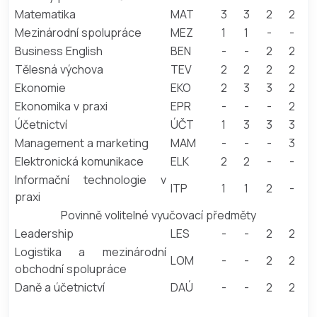
Matematika
MAT
3
3
2
2
Mezinárodní spolupráce
MEZ
1
1
-
-
Business English
BEN
-
-
2
2
Tělesná výchova
TEV
2
2
2
2
Ekonomie
EKO
2
3
3
2
Ekonomika v praxi
EPR
-
-
-
2
Účetnictví
ÚČT
1
3
3
3
Management a marketing
MAM
-
-
-
3
Elektronická komunikace
ELK
2
2
-
-
Informační technologie v
ITP
1
1
2
-
praxi
Povinně volitelné vyučovací předměty
Leadership
LES
-
-
2
2
Logistika a mezinárodní
LOM
-
-
2
2
obchodní spolupráce
Daně a účetnictví
DAÚ
-
-
2
2