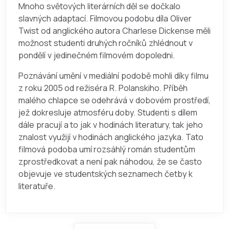
Mnoho světových literárních děl se dočkalo
slavných adaptací. Filmovou podobu díla Oliver
Twist od anglického autora Charlese Dickense měli
možnost studenti druhých ročníků zhlédnout v
pondělí v jedinečném filmovém dopoledni.
Poznávání umění v mediální podobě mohli díky filmu
z roku 2005 od režiséra R. Polanskiho. Příběh
malého chlapce se odehrává v dobovém prostředí,
jež dokresluje atmosféru doby. Studenti s dílem
dále pracují a to jak v hodinách literatury, tak jeho
znalost využijí v hodinách anglického jazyka. Tato
filmová podoba umí rozsáhlý román studentům
zprostředkovat a není pak náhodou, že se často
objevuje ve studentských seznamech četby k
literatuře.
Hledat na ANOA.CZ