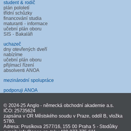
student & rodič
plán pololetí
třídní schůzky
financování studia
maturanti - informace
učební plán oboru
SIS - Bakaláři
uchazeč
dny otevřených dveří
nabízíme
učební plán oboru
přijímací řízení
absolventi ANOA
mezinárodní spolupráce
podporuji ANOA
© 2024-25 Anglo - německá obchodní akademie a.s.
IČO: 25735624
zapsána v OR Městského soudu v Praze, oddíl B, vložka
5780.
Adresa: Prusíkova 2577/16, 155 00 Praha 5 - Stodůlky